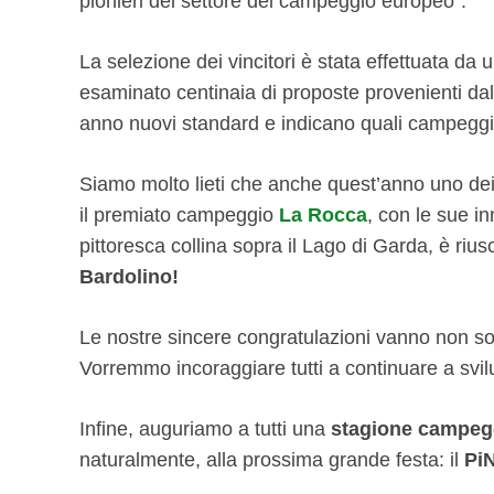
pionieri del settore del campeggio europeo”.
La selezione dei vincitori è stata effettuata da
esaminato centinaia di proposte provenienti dal
anno nuovi standard e indicano quali campeggi 
Siamo molto lieti che anche quest’anno uno dei n
il premiato campeggio
La Rocca
, con le sue i
pittoresca collina sopra il Lago di Garda, è riu
Bardolino!
Le nostre sincere congratulazioni vanno non sol
Vorremmo incoraggiare tutti a continuare a svilu
Infine, auguriamo a tutti una
stagione campegg
naturalmente, alla prossima grande festa: il
Pi