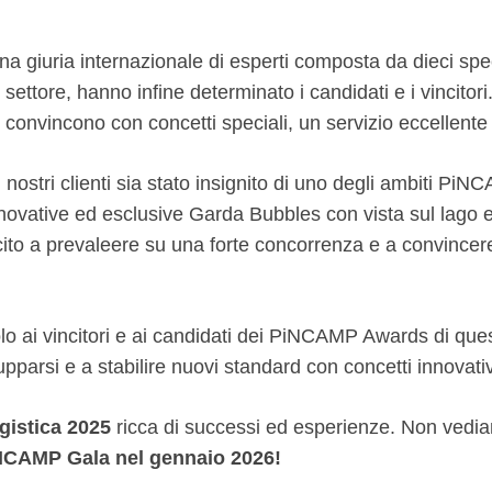
 una giuria internazionale di esperti composta da dieci sp
 settore, hanno infine determinato i candidati e i vincito
convincono con concetti speciali, un servizio eccellent
ostri clienti sia stato insignito di uno degli ambiti PiNC
nnovative ed esclusive Garda Bubbles con vista sul lago e
scito a prevaleere su una forte concorrenza e a convincere 
o ai vincitori e ai candidati dei PiNCAMP Awards di ques
pparsi e a stabilire nuovi standard con concetti innovativi
istica 2025
ricca di successi ed esperienze. Non vediamo
NCAMP Gala nel gennaio 2026!