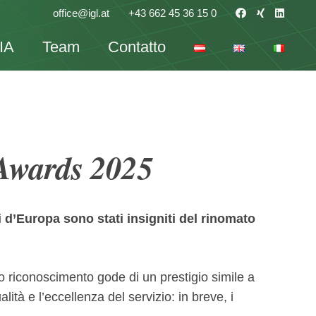
office@igl.at
+43 662 45 36 15 0
IA
Team
Contatto
 Awards 2025
 d’Europa sono stati insigniti del rinomato
o riconoscimento gode di un prestigio simile a
tà e l’eccellenza del servizio: in breve, i