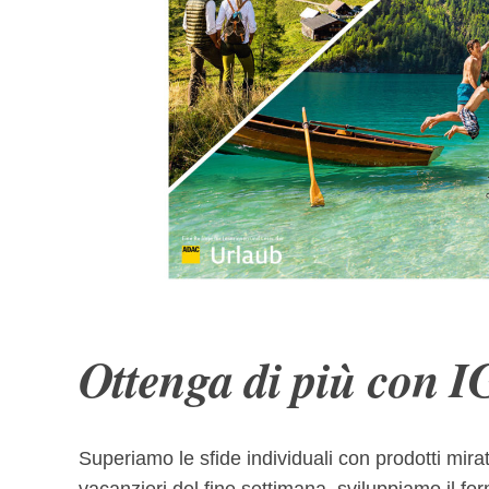
Leuchtturmprojekt ADAC Urlaub S
Ottenga di più con 
Seiten
Superiamo le sfide individuali con prodotti mirat
vacanzieri del fine settimana, sviluppiamo il for