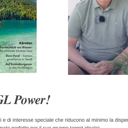
Jos & Dick 
pezialbeilage 48
IGL Power!
i e di interesse speciale che riducono al minimo la dispersi
mato perfetto per il suo gruppo target ideale!