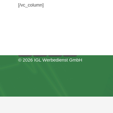
[/vc_column]
office@igl.at
+43 662 45 36 15-0
Nußdorferstraße 5a, 5020 Salzburg, Öste
© 2026 IGL Werbedienst GmbH