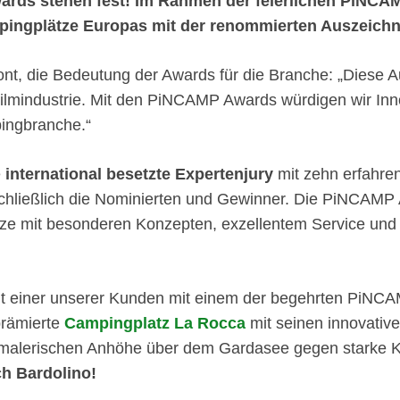
rds stehen fest! Im Rahmen der feierlichen PiNCAMP
pingplätze Europas mit der renommierten Auszeichn
nt, die Bedeutung der Awards für die Branche: „Diese 
Filmindustrie. Mit den PiNCAMP Awards würdigen wir Inn
pingbranche.“
e
international besetzte Expertenjury
mit zehn erfahre
chließlich die Nominierten und Gewinner. Die PiNCAMP 
ze mit besonderen Konzepten, exzellentem Service un
eut einer unserer Kunden mit einem der begehrten PiNC
prämierte
Campingplatz La Rocca
mit seinen innovativ
 malerischen Anhöhe über dem Gardasee gegen starke K
 Bardolino!