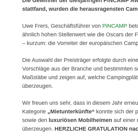
Die Gewinner der diesjährigen PiNCAMP Awa
stattfand, wurden die herausragensten Cam
Uwe Frers, Geschäftsführer von
PiNCAMP
beto
ähnlich hohen Stellenwert wie die Oscars der 
– kurzum: die Vorreiter der europäischen Cam
Die Auswahl der Preisträger erfolgte durch ein
Vorschläge aus der Branche und bestimmten s
Maßstäbe und zeigen auf, welche Campingplät
überzeugen.
Wir freuen uns sehr, dass in diesem Jahr ern
Kategorie
„Mietunterkünfte“
konnte sich der 
sowie den
luxuriösen Mobilheimen
auf einer
überzeugen.
HERZLICHE GRATULATION nach