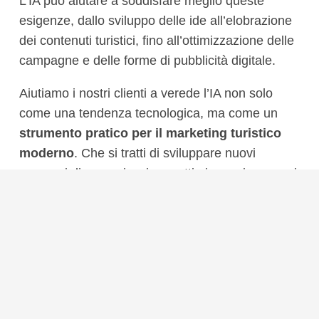
L’IA può aiutare a soddisfare meglio queste
esigenze, dallo sviluppo delle ide all’elobrazione
dei contenuti turistici, fino all’ottimizzazione delle
campagne e delle forme di pubblicità digitale.
Aiutiamo i nostri clienti a verede l’IA non solo
come una tendenza tecnologica, ma come un
strumento pratico per il marketing turistico
moderno
. Che si tratti di sviluppare nuovi
approcci di comunicazione, ottimizzare i processi
di marketing esistenti o elaborare forme
pubblicitarie innovative: creiamo solzioni
comprensibili, pratiche ed economicamente
sensate.
In questo modo l’intelligenza artificiale
diventa un vero valore aggiunto: per gli