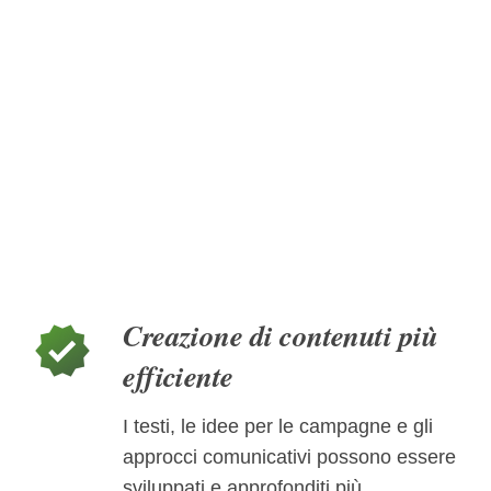
Creazione di contenuti più
verified
efficiente
I testi, le idee per le campagne e gli
approcci comunicativi possono essere
sviluppati e approfonditi più