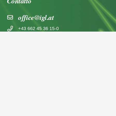
Contatto
office@igl.at
+43 662 45 36 15-0
Nußdorferstraße 5a, 5020 Salzburg,
Österreich
© 2026 IGL Werbedienst GmbH
Home
Archivio notizie
Imprint