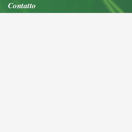
Contatto
office@igl.at
+43 662 45 36 15-0
Nußdorferstraße 5a, 5020 Salzburg,
Österreich
© 2026 IGL Werbedienst GmbH
Home
Archivio notizie
Imprint