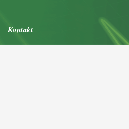
Kontakt
office@igl.at
+43 662 45 36 15-0
Nußdorferstraße 5a, 5020 Salzburg,
Österreich
© 2026 IGL Werbedienst GmbH
Home