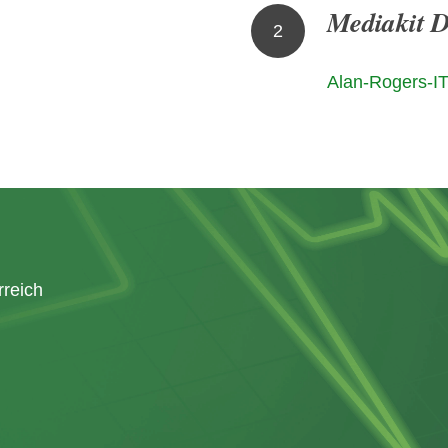
Mediakit 
2
Alan-Rogers-IT
rreich