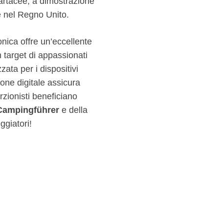
cartacee, a dimostrazione
re nel Regno Unito.
onica offre un’eccellente
 target di appassionati
ata per i dispositivi
sione digitale assicura
erzionisti beneficiano
Campingführer
e della
ggiatori!