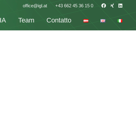
office@igl.at
+43 662 45 36 15 0
IA
Team
Contatto