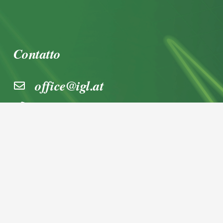
Contatto
office@igl.at
+43 662 45 36 15-0
Nußdorferstraße 5a, 5020 Salzburg,
Österreich
© 2026 IGL Werbedienst GmbH
Home