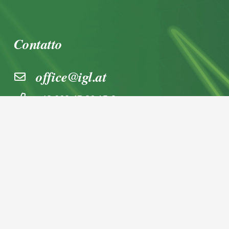
Contatto
office@igl.at
+43 662 45 36 15-0
Nußdorferstraße 5a, 5020 Salzburg,
Österreich
© 2026 IGL Werbedienst GmbH
Home