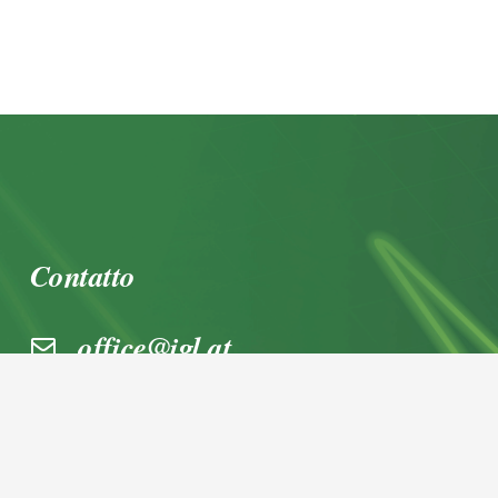
Contatto
office@igl.at
+43 662 45 36 15-0
Nußdorferstraße 5a, 5020 Salzburg,
Österreich