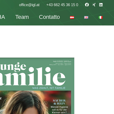
office@igl.at
+43 662 45 36 15 0
IA
Team
Contatto