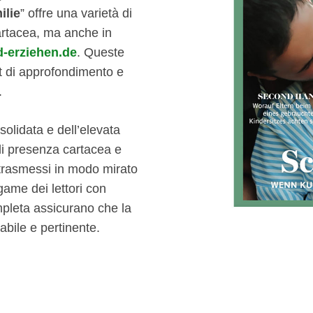
ilie
” offre una varietà di
artacea, ma anche in
-erziehen.de
. Queste
rt di approfondimento e
.
solidata e dell’elevata
 di presenza cartacea e
 trasmessi in modo mirato
legame dei lettori con
mpleta assicurano che la
abile e pertinente.