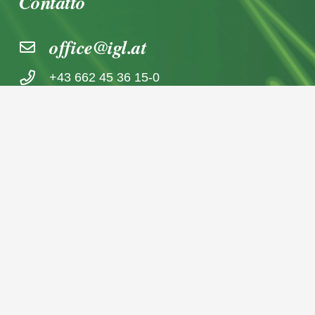
Contatto
office@igl.at
+43 662 45 36 15-0
Nußdorferstraße 5a, 5020 Salzburg,
Österreich
© 2026 IGL Werbedienst GmbH
Home
Archivio notizie
Imprint