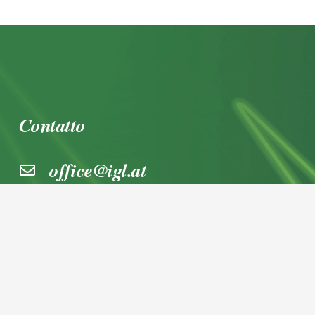
Contatto
office@igl.at
+43 662 45 36 15-0
Nußdorferstraße 5a, 5020 Salzburg,
Österreich