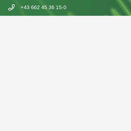
+43 662 45 36 15-0
Nußdorferstraße 5a, 5020 Salzburg,
Österreich
© 2026 IGL Werbedienst GmbH
Home
Archivio notizie
Imprint