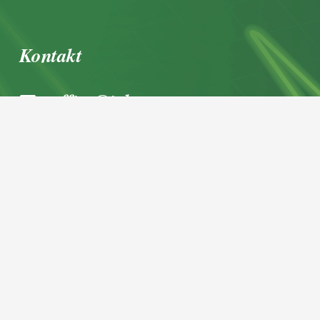
Kontakt
office@igl.at
+43 662 45 36 15-0
Nußdorferstraße 5a, 5020 Salzburg,
Österreich
© 2026 IGL Werbedienst GmbH
Home
Newsarchiv