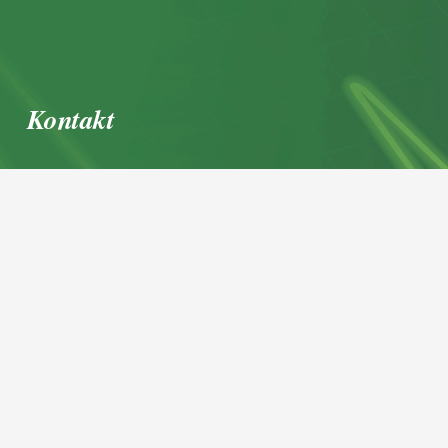
Kontakt
office@igl.at
+43 662 45 36 15-0
Nußdorferstraße 5a, 5020 Salzburg,
Österreich
© 2026 IGL Werbedienst GmbH
Home