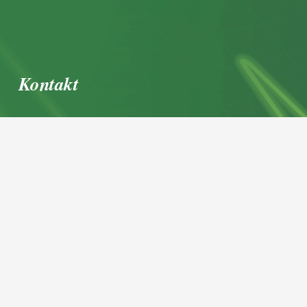
Kontakt
office@igl.at
+43 662 45 36 15-0
Nußdorferstraße 5a, 5020 Salzburg,
Österreich
© 2026 IGL Werbedienst GmbH
Home