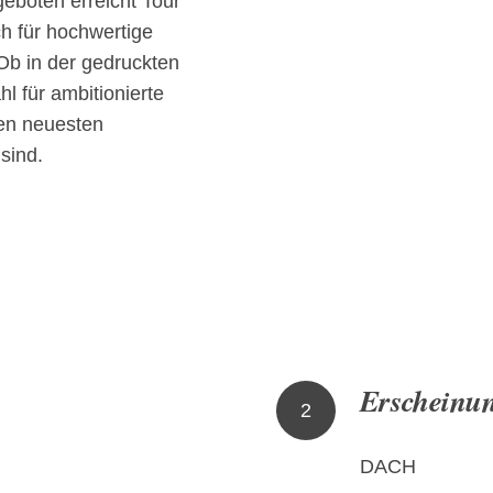
geboten erreicht Tour
ch für hochwertige
Ob in der gedruckten
hl für ambitionierte
den neuesten
sind.
Erscheinu
2
DACH