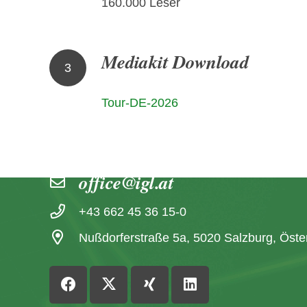
160.000 Leser
Mediakit Download
3
Tour-DE-2026
Kontakt
office@igl.at
+43 662 45 36 15-0
Nußdorferstraße 5a, 5020 Salzburg, Öste