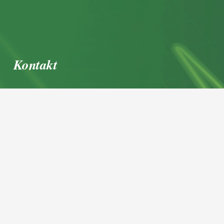
Kontakt
office@igl.at
+43 662 45 36 15-0
Nußdorferstraße 5a, 5020 Salzburg,
Österreich
© 2026 IGL Werbedienst GmbH
Home