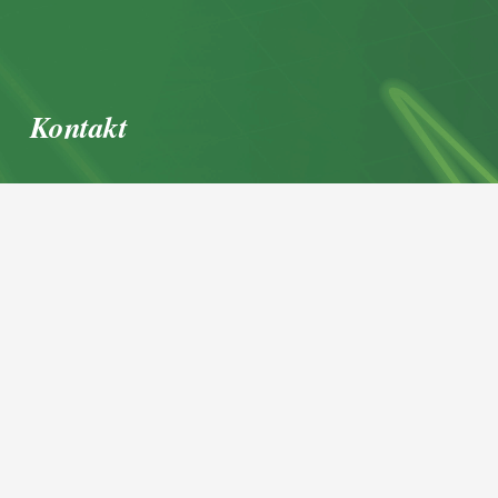
Kontakt
office@igl.at
+43 662 45 36 15-0
Nußdorferstraße 5a, 5020 Salzburg,
Österreich
© 2026 IGL Werbedienst GmbH
Home